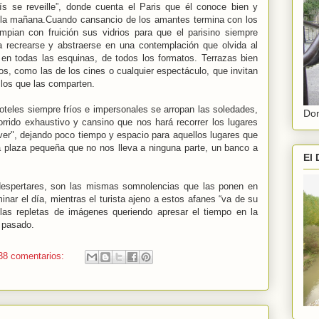
s se reveille”, donde cuenta el Paris que él conoce bien y
 la mañana.Cuando cansancio de los amantes termina con los
mpian con fruición sus vidrios para que el parisino siempre
a recrearse y abstraerse en una contemplación que olvida al
 en todas las esquinas, de todos los formatos. Terrazas bien
os, como las de los cines o cualquier espectáculo, que invitan
e los que las comparten.
teles siempre fríos e impersonales se arropan las soledades,
Don
corrido exhaustivo y cansino que nos hará recorrer los lugares
er", dejando poco tiempo y espacio para aquellos lugares que
 plaza pequeña que no nos lleva a ninguna parte, un banco a
El 
spertares, son las mismas somnolencias que las ponen en
nar el día, mientras el turista ajeno a estos afanes “va de su
las repletas de imágenes queriendo apresar el tiempo en la
 pasado.
38 comentarios: