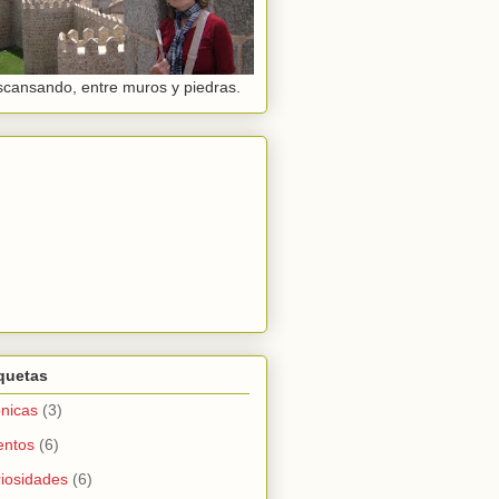
cansando, entre muros y piedras.
quetas
nicas
(3)
entos
(6)
iosidades
(6)