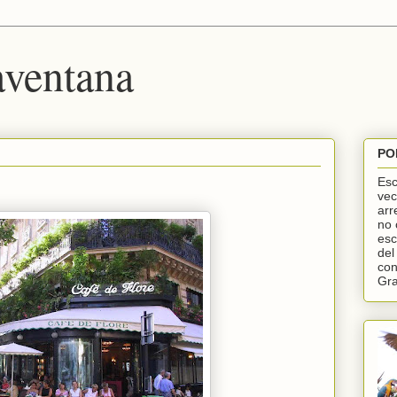
ventana
PO
Esc
vec
arr
no 
esc
del
con
Gr