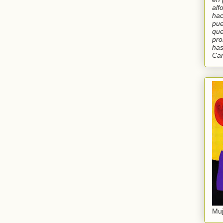
alf
hac
pue
que
pro
has
Car
Muj