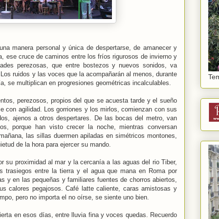
una manera personal y única de despertarse, de amanecer y
a, ese cruce de caminos entre los fríos rigurosos de invierno y
udades perezosas, que entre bostezos y nuevos sonidos, va
os. Los ruidos y las voces que la acompañarán al menos, durante
Te
día, se multiplican en progresiones geométricas incalculables.
ntos, perezosos, propios del que se acuesta tarde y el sueño
se con agilidad. Los gorriones y los mirlos, comienzan con sus
dos, ajenos a otros despertares. De las bocas del metro, van
s, porque han visto crecer la noche, mientras conversan
mañana, las sillas duermen apiladas en simétricos montones,
ietud de la hora para ejercer su mando.
r su proximidad al mar y la cercanía a las aguas del rio Tiber,
os trasiegos entre la tierra y el agua que mana en Roma por
as y en las pequeñas y familiares fuentes de chorros abiertos,
us calores pegajosos. Café latte caliente, caras amistosas y
empo, pero no importa el no oírse, se siente uno bien.
erta en esos días, entre lluvia fina y voces quedas. Recuerdo