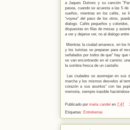
a Jaques Dutronc y su canción "Parí
pasea, cuando se acuesta a las 5 de
sueños, mientras en los cafés, se li
“voyeur” del paso de los otros, pued
dialogo. Cafés pequeños y coloridos,
dispuestas en filas de mesas y asient
a ver y dejarse ver, no al dialogo entr
Mientras la ciudad amanece, en los ho
y los turistas se preparan para el re
señalados por todos de que" hay que v
se van encontrando en el camino: una
la sombra fresca de un castaño.
Las ciudades se asemejan en sus de
marcha y los mismos desvelos al termi
corazón a sus asuntos” con las pupi
memoria, siempre inasible haciéndose
Publicado por
maria candel
en
7:47
Etiquetas:
Entretierras