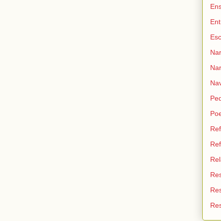
Ens
Ent
Esc
Nar
Nar
Na
Peq
Poe
Ref
Ref
Rel
Res
Res
Res