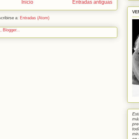
Inicio
Entradas antiguas
VE
cribirse a:
Entradas (Atom)
Est
más
pre
tod
mir
en 