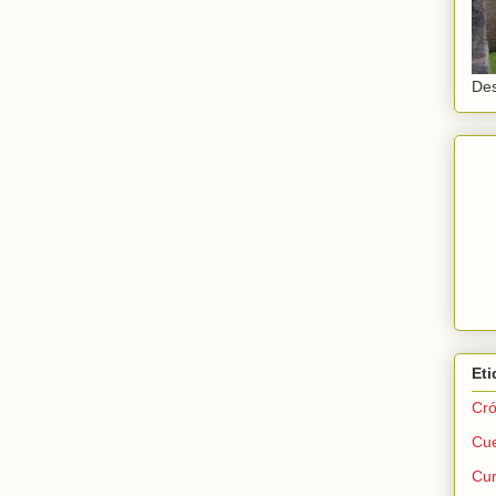
Des
Eti
Cró
Cu
Cur